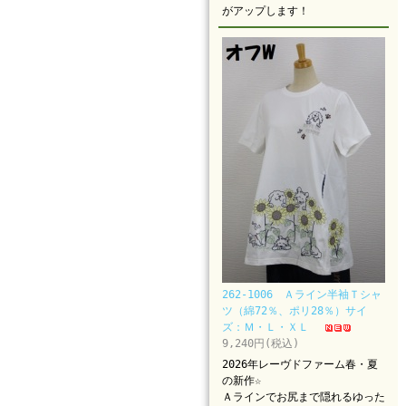
がアップします！
262-1006 Ａライン半袖Ｔシャ
ツ（綿72％、ポリ28％）サイ
ズ：Ｍ・Ｌ・ＸＬ
9,240円(税込)
2026年レーヴドファーム春・夏
の新作☆
Ａラインでお尻まで隠れるゆった