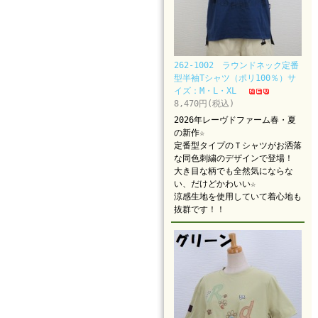
262-1002 ラウンドネック定番
型半袖Tシャツ（ポリ100％）サ
イズ：M・L・XL
8,470円(税込)
2026年レーヴドファーム春・夏
の新作☆
定番型タイプのＴシャツがお洒落
な同色刺繍のデザインで登場！
大き目な柄でも全然気にならな
い、だけどかわいい☆
涼感生地を使用していて着心地も
抜群です！！