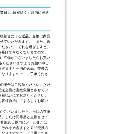
営業日(土日祝除く）以内に発送
客様都合による返品、交換は商品
させていただきます。 また、送
ください。 それを過ぎますと、
お受けできなくなりますので、
品に不備がございましたらお買い
連絡くださいますようお願い申し
ぎますと一切の返品、交換の
くなりますので、ご了承くださ
合の場合はご容赦ください。ただ
配送交換は当社負担とさせてい
便着払いにてお送りください。
お客様負担にてよろしくお願い
等がございましたら、当店の在庫
品、または同等品と交換させて
着後20日以内にメールまたは
。それを過ぎますと返品交換の
くなりますので、ご了承くださ