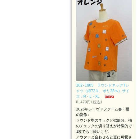
262-1005 ラウンドネックTシ
ャツ（綿72％、ポリ28％）サイ
ズ：M・L・XL
8,470円(税込)
2026年レーヴドファーム春・夏
の新作☆
ラウンド型のネックと裾部分、袖
のチェックの切り替えが特徴的で
1枚でも可愛いけど、
アウターと合わせると更に可愛さ