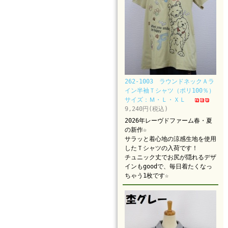
262-1003 ラウンドネックＡラ
イン半袖Ｔシャツ（ポリ100％）
サイズ：Ｍ・Ｌ・ＸＬ
9,240円(税込)
2026年レーヴドファーム春・夏
の新作☆
サラッと着心地の涼感生地を使用
したＴシャツの入荷です！
チュニック丈でお尻が隠れるデザ
インもgoodで、毎日着たくなっ
ちゃう1枚です☆