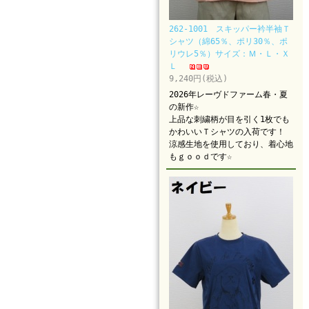
262-1001 スキッパー衿半袖Ｔ
シャツ（綿65％、ポリ30％、ポ
リウレ5％）サイズ：Ｍ・Ｌ・Ｘ
Ｌ
9,240円(税込)
2026年レーヴドファーム春・夏
の新作☆
上品な刺繍柄が目を引く1枚でも
かわいいＴシャツの入荷です！
涼感生地を使用しており、着心地
もｇｏｏｄです☆