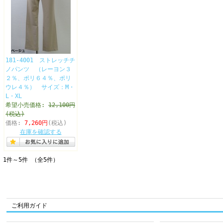
181-4001 ストレッチチ
ノパンツ （レーヨン３
２％、ポリ６４％、ポリ
ウレ４％） サイズ：M・
L・XL
希望小売価格:
12,100円
(税込)
価格:
7,260円
(税込)
在庫を確認する
1件～5件 （全5件）
ご利用ガイド