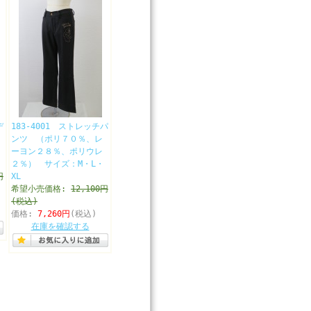
デ
183-4001 ストレッチパ
ンツ （ポリ７０％、レ
ーヨン２８％、ポリウレ
２％） サイズ：M・L・
円
XL
希望小売価格:
12,100円
(税込)
価格:
7,260円
(税込)
在庫を確認する