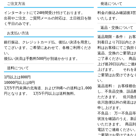
ご注文方法
発送について
インターネットにて24時間受け付けております。
料金の振込み確認後3
出荷やご注文、ご質問メールの対応は、土日祝日を除
いたします。
く平日のみです。
返品・交換について
お支払い方法
返品期限・条件： お
銀行振込、クレジットカード払、後払い決済を用意し
到着日より7日以内と
てございます。ご希望にあわせて、各種ご利用くださ
料はお客様にてご負担
い。
返品、交換のご要望は
後払い決済は手数料500円が別途かかります。
ご了承ください。 商
上げ後20日以内にご
送料について
上げます。 それを過
ご要望はお受けできな
1円以上は800円
い。
10000円以上は0円
返品送料： お客様都
1万5千円未満の北海道、および沖縄への送料は1,000
し、不良品交換、誤品
円となります。 1万5千円以上は送料無料。
ただきます。 佐川急
佐川急便以外の発送は
申し上げます。
不良品： 万一不良品
状況を確認のうえ、新
いただきます。 商品到
電話でご連絡ください
ご要望はお受けできな