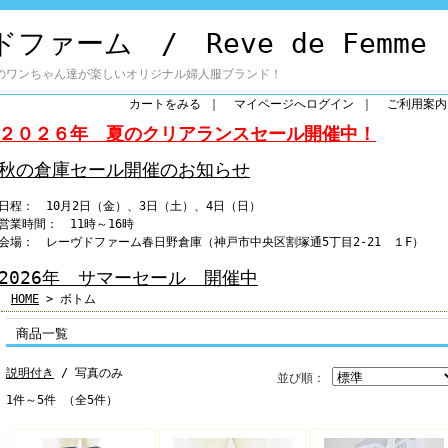
ファーム / Reve de Femme
のワンちゃん達が楽しいオリジナル婦人服ブランド！
カートをみる
｜
マイページへログイン
｜
ご利用案内
２０２６年 夏のクリアランスセール開催中！
秋の倉庫セール開催のお知らせ
日程： 10月2日（金）、3日（土）、4日（日）
営業時間： 11時～16時
会場： レーヴドファーム春日野倉庫（神戸市中央区割塚通5丁目2-21 １F）
2026年 サマーセール 開催中
HOME
> ボトム
商品一覧
説明付き
/ 写真のみ
並び順：
1件～5件 （全5件）