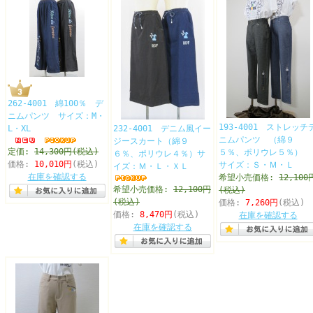
262-4001 綿100％ デ
ニムパンツ サイズ：M・
193-4001 ストレッチ
L・XL
232-4001 デニム風イー
ニムパンツ （綿９
ジースカート（綿９
定価:
14,300円(税込)
５％、ポリウレ５％）
６％、ポリウレ４％）サ
価格:
10,010円
(税込)
サイズ：Ｓ・Ｍ・Ｌ
イズ：Ｍ・Ｌ・ＸＬ
在庫を確認する
希望小売価格:
12,100
希望小売価格:
12,100円
(税込)
(税込)
価格:
7,260円
(税込)
価格:
8,470円
(税込)
在庫を確認する
在庫を確認する